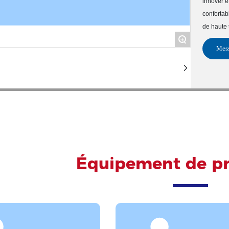
innover e
confortab
de haute 
+
Mess
Équipement de pr