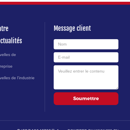
Message client
ntre
ctualités
velles de
treprise
elles de l'industrie
Soumettre