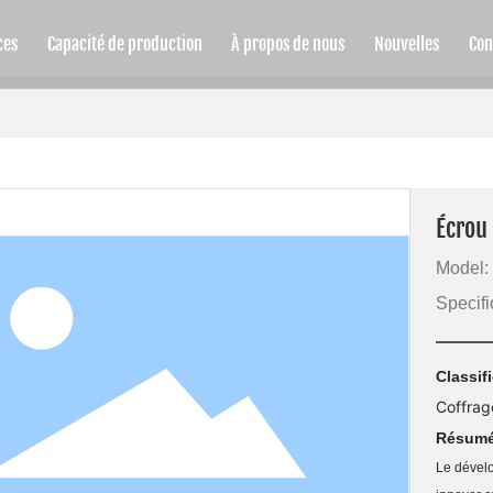
ces
Capacité de production
À propos de nous
Nouvelles
Con
Écrou 
Model:
Specifi
Classif
Coffrag
Résumé
Le dévelo